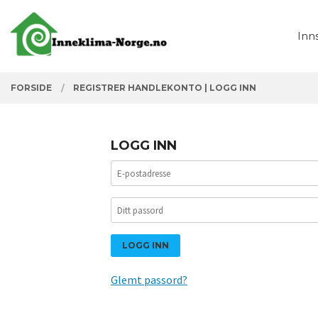
Gå
Lukk
PRODUKTER
til
Inn
innholdet
FORSIDE
REGISTRER HANDLEKONTO
|
LOGG INN
LOGG INN
Glemt passord?