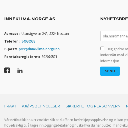
INNEKLIMA-NORGE AS
NYHETSBR
Adresse:
Ulsmågveien 24A, 5224 Nesttun
Telefon:
94030933
E-post:
post@inneklima-norge.no
Jeg godtar at
innforstått med vi
Foretaksregisteret:
922070571
informasjon
FRAKT
KJØPSBETINGELSER
SIKKERHET OG PERSONVERN
Vår nettbutikk bruker cookies slik at du får en bedre kjøpsopplevelse og vi kan yt
hovedsaklig til å lagre innloggingsdetaljer og huske hva du har puttet i handleku