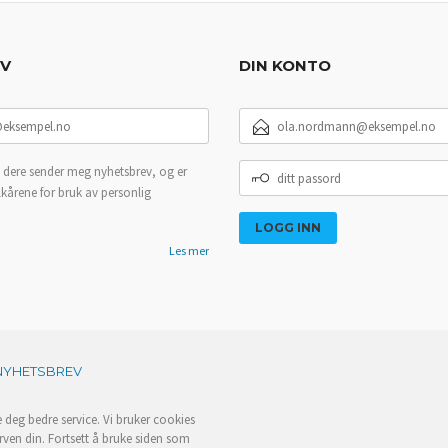
EV
DIN KONTO
E-
POSTADRESSE
DITT
 dere sender meg nyhetsbrev, og er
PASSORD
lkårene for bruk av personlig
Les mer
NYHETSBREV
e deg bedre service. Vi bruker cookies
rven din. Fortsett å bruke siden som