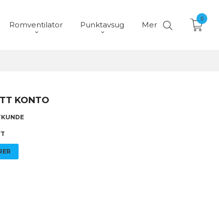
0
Romventilator
Punktavsug
Mer
TT KONTO
TKUNDE
FT