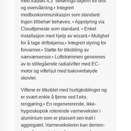
med trådløs 4,3” berørings
-
skjerm for drift
og overvåkning.
•
Integrert
modbuskommunikasjon som
standard.
Ingen tillbehør behøves.
•
Appstyring via
Cloudtjeneste som standard.
•
Enkel
installasjon med hjelp av wizard.
•
Mulighet
for å lage driftskjema.
•
Integrert styring for
forvarmer.
•
Støtte for tilkobling av
nærværsensor.
•
Luftstrømmen genereres
av to stillegående
radialvifter med EC-
motor og viftehjul med
bakoverbøyde
skovler.
Viftene er tilkoblet med hurtigkoblinger og
er
svært enkle å fjerne ved f.eks.
rengjøring.
•
En regenererende, ikke-
hygroskopisk roterende
varmeveksler i
aluminium som er plassert sen
-
tralt i
aggregatet. Varmeveksleren kan demon
-