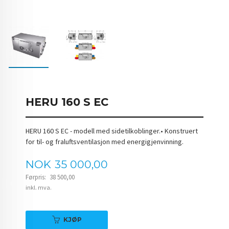
HERU 160 S EC
HERU 160 S EC - modell med sidetilkoblinger.• Konstruert
for til- og fraluftsventilasjon med energigjenvinning.
Tilbud
NOK
35 000,00
Førpris:
38 500,00
Rabatt
inkl. mva.
KJØP