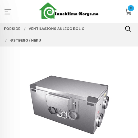
Gå
0
til
innholdet
FORSIDE
VENTILASJONS ANLEGG BOLIG
ØSTBERG / HERU