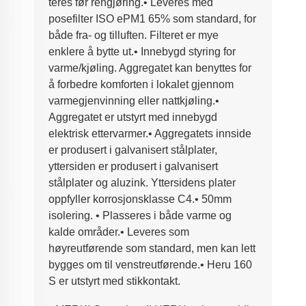
teres før rengjøring.
•
Leveres med
posefilter ISO ePM1 65% som
standard, for
både fra- og tilluften. Filteret er
mye
enklere å bytte ut.
•
Innebygd styring for
varme/kjøling. Aggregatet
kan benyttes for
å forbedre komforten i lokalet
gjennom
varmegjenvinning eller nattkjøling.
•
Aggregatet er utstyrt med innebygd
elektrisk
ettervarmer.
•
Aggregatets innside
er produsert i galvanisert
stålplater,
yttersiden er produsert i
galvanisert
stålplater og aluzink. Yttersidens
plater
oppfyller korrosjonsklasse C4.
•
50mm
isolering.
•
Plasseres i både varme og
kalde områder.
•
Leveres som
høyreutførende som standard,
men kan lett
bygges om til venstreutførende.
•
Heru 160
S er utstyrt med stikkontakt.