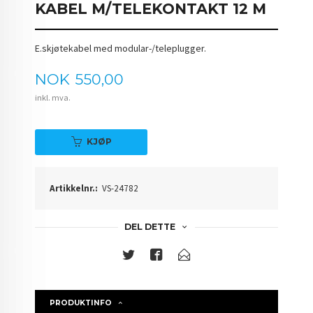
KABEL M/TELEKONTAKT 12 M
E.skjøtekabel med modular-/teleplugger.
Pris
NOK
550,00
inkl. mva.
KJØP
Artikkelnr.:
VS-24782
DEL DETTE
PRODUKTINFO