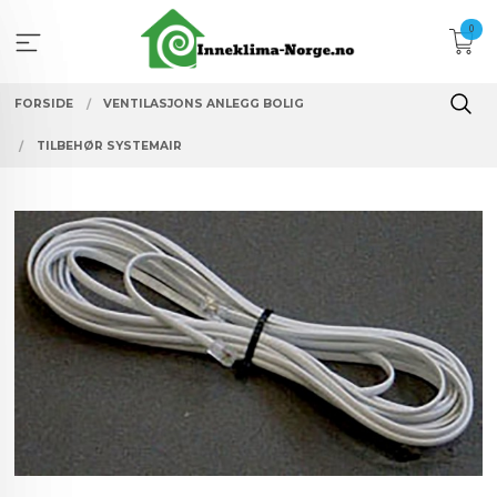
Gå
0
til
innholdet
FORSIDE
VENTILASJONS ANLEGG BOLIG
TILBEHØR SYSTEMAIR