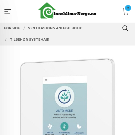
Gå
0
til
innholdet
FORSIDE
VENTILASJONS ANLEGG BOLIG
TILBEHØR SYSTEMAIR