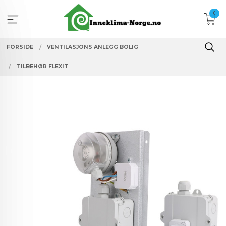
Gå
0
til
innholdet
FORSIDE
VENTILASJONS ANLEGG BOLIG
TILBEHØR FLEXIT