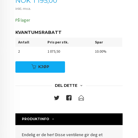
Pris
NOK
1 195,00
inkl. mva.
På lager
KVANTUMSRABATT
Antall
Pris per stk.
Spar
2
1 075,50
10.00%
KJØP
DEL DETTE
PRODUKTINFO
Endelig er de her! Disse ventilene gir deg et