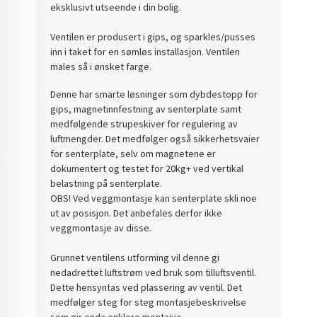
eksklusivt utseende i din bolig.
Ventilen er produsert i gips, og sparkles/pusses
inn i taket for en sømløs installasjon. Ventilen
males så i ønsket farge.
Denne har smarte løsninger som dybdestopp for
gips, magnetinnfestning av senterplate samt
medfølgende strupeskiver for regulering av
luftmengder. Det medfølger også sikkerhetsvaier
for senterplate, selv om magnetene er
dokumentert og testet for 20kg+ ved vertikal
belastning på senterplate.
OBS! Ved veggmontasje kan senterplate skli noe
ut av posisjon. Det anbefales derfor ikke
veggmontasje av disse.
Grunnet ventilens utforming vil denne gi
nedadrettet luftstrøm ved bruk som tilluftsventil.
Dette hensyntas ved plassering av ventil. Det
medfølger steg for steg montasjebeskrivelse
som gir enda enklere montasje.