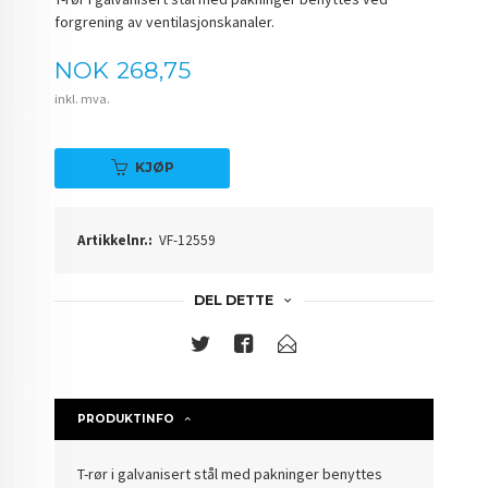
forgrening av ventilasjonskanaler.
Pris
NOK
268,75
inkl. mva.
KJØP
Artikkelnr.:
VF-12559
DEL DETTE
PRODUKTINFO
T-rør i galvanisert stål med pakninger benyttes