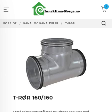
Gå
0
til
innholdet
FORSIDE
KANAL OG KANALDELER
T-RØR
T-RØR 160/160
T-rør i galvanisert stål med pakninger benyttes ved