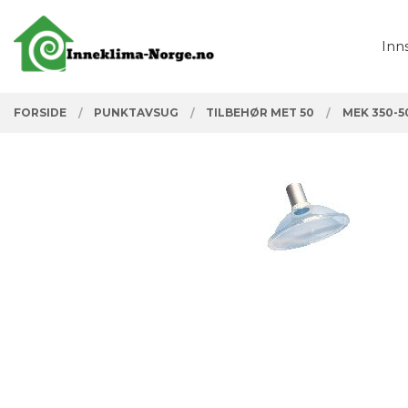
Gå
Lukk
PRODUKTER
til
Inn
innholdet
FORSIDE
PUNKTAVSUG
TILBEHØR MET 50
MEK 350-5