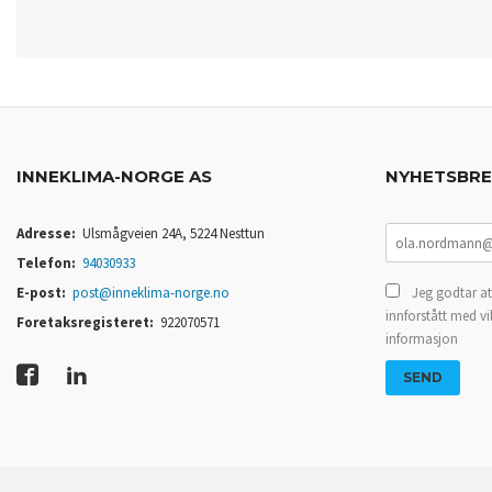
INNEKLIMA-NORGE AS
NYHETSBR
Adresse:
Ulsmågveien 24A, 5224 Nesttun
Telefon:
94030933
E-post:
post@inneklima-norge.no
Jeg godtar at
innforstått med vi
Foretaksregisteret:
922070571
informasjon