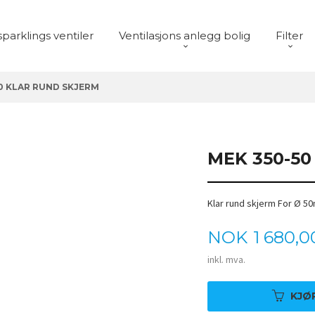
sparklings ventiler
Ventilasjons anlegg bolig
Filter
0 KLAR RUND SKJERM
MEK 350-5
Klar rund skjerm For Ø 
Pris
NOK
1 680,0
inkl. mva.
KJØ