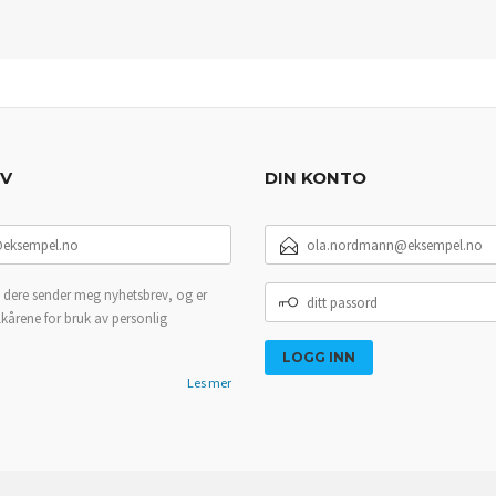
EV
DIN KONTO
E-
POSTADRESSE
DITT
 dere sender meg nyhetsbrev, og er
PASSORD
lkårene for bruk av personlig
Les mer