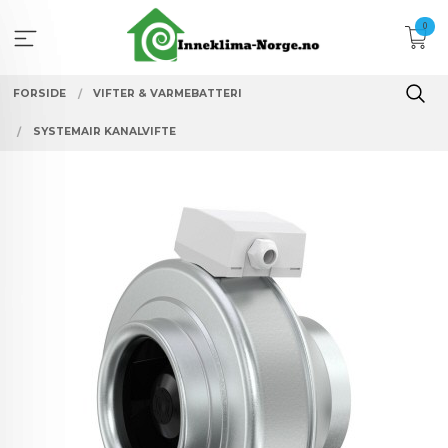
Gå
0
til
innholdet
FORSIDE
VIFTER & VARMEBATTERI
SYSTEMAIR KANALVIFTE