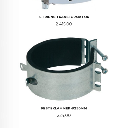
5-TRINNS TRANSFORMATOR
Pris
2 415,00
FESTEKLAMMER Ø250MM
Pris
224,00