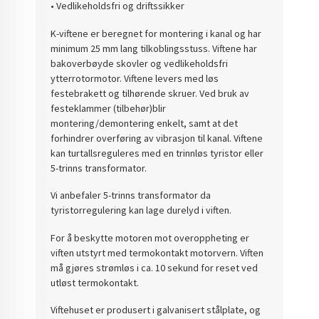
• Vedlikeholdsfri og driftssikker
K-viftene er beregnet for montering i kanal og har
minimum 25 mm lang tilkoblingsstuss. Viftene har
bakoverbøyde skovler og vedlikeholdsfri
ytterrotormotor. Viftene levers med løs
festebrakett og tilhørende skruer. Ved bruk av
festeklammer (tilbehør)blir
montering/demontering enkelt, samt at det
forhindrer overføring av vibrasjon til kanal. Viftene
kan turtallsreguleres med en trinnløs tyristor eller
5-trinns transformator.
Vi anbefaler 5-trinns transformator da
tyristorregulering kan lage durelyd i viften.
For å beskytte motoren mot overoppheting er
viften utstyrt med termokontakt motorvern. Viften
må gjøres strømløs i ca. 10 sekund for reset ved
utløst termokontakt.
Viftehuset er produsert i galvanisert stålplate, og