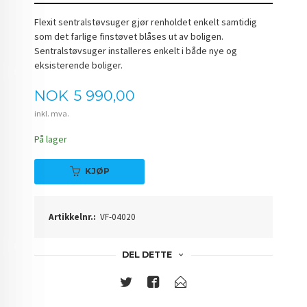
Flexit sentralstøvsuger gjør renholdet enkelt samtidig
som det farlige finstøvet blåses ut av boligen.
Sentralstøvsuger installeres enkelt i både nye og
eksisterende boliger.
Pris
NOK
5 990,00
inkl. mva.
På lager
KJØP
Artikkelnr.:
VF-04020
DEL DETTE