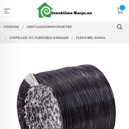
Gå
0
til
innholdet
FORSIDE
VENTILASJONPRODUKTER
LYDFELLER OG FLEKSIBLE KANALER
FLEKSIBEL KANAL