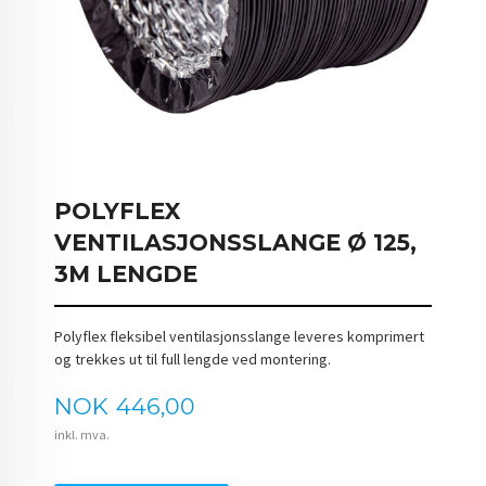
POLYFLEX
VENTILASJONSSLANGE Ø 125,
3M LENGDE
Polyflex fleksibel ventilasjonsslange leveres komprimert
og trekkes ut til full lengde ved montering.
Pris
NOK
446,00
inkl. mva.