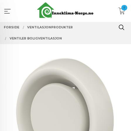
Gå
0
til
innholdet
FORSIDE
VENTILASJONPRODUKTER
VENTILER BOLIGVENTILASJON