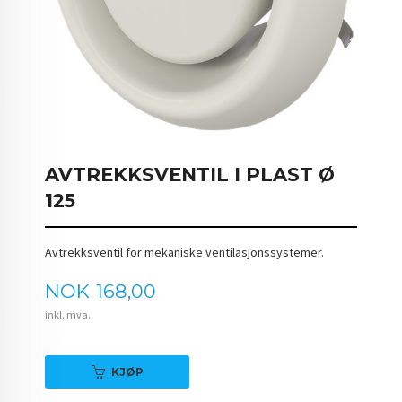
AVTREKKSVENTIL I PLAST Ø
125
Avtrekksventil for mekaniske ventilasjonssystemer.
Pris
NOK
168,00
inkl. mva.
KJØP