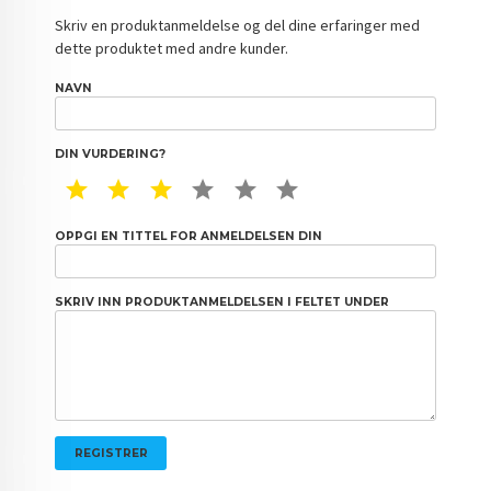
Skriv en produktanmeldelse og del dine erfaringer med
dette produktet med andre kunder.
NAVN
DIN VURDERING?
1 STAR
2 STAR
3 STAR
4 STAR
5 STAR
6 STAR
OPPGI EN TITTEL FOR ANMELDELSEN DIN
SKRIV INN PRODUKTANMELDELSEN I FELTET UNDER