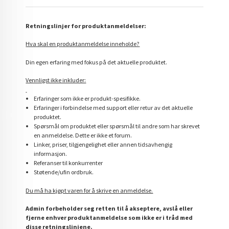
Retningslinjer for produktanmeldelser:
Hva skal en produktanmeldelse inneholde?
Din egen erfaring med fokus på det aktuelle produktet.
Vennligst ikke inkluder:
Erfaringer som ikke er produkt-spesifikke.
Erfaringer i forbindelse med support eller retur av det aktuelle
produktet.
Spørsmål om produktet eller spørsmål til andre som har skrevet
en anmeldelse. Dette er ikke et forum.
Linker, priser, tilgjengelighet eller annen tidsavhengig
informasjon.
Referanser til konkurrenter
Støtende/ufin ordbruk.
Du må ha kjøpt varen for å skrive en anmeldelse.
Admin forbeholder seg retten til å akseptere, avslå eller
fjerne enhver produktanmeldelse som ikke er i tråd med
disse retningslinjene.