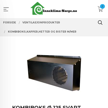
Gå
0
til
innholdet
FORSIDE
VENTILASJONPRODUKTER
KOMBIBOKS,KAPPER,HETTER OG RISTER M/MER
KOMBIBOKS Ø 125 SVART