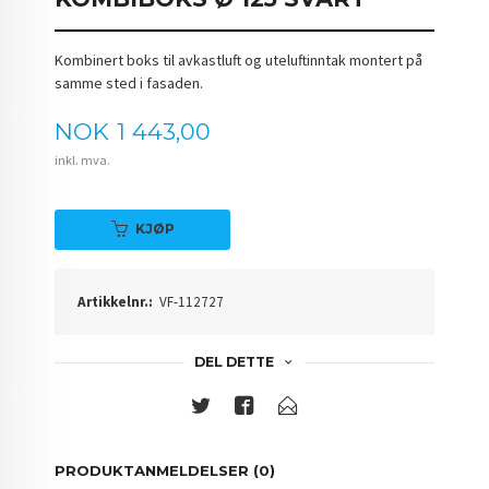
Kombinert boks til avkastluft og uteluftinntak montert på
samme sted i fasaden.
Pris
NOK
1 443,00
inkl. mva.
KJØP
Artikkelnr.:
VF-112727
DEL DETTE
PRODUKTANMELDELSER (0)