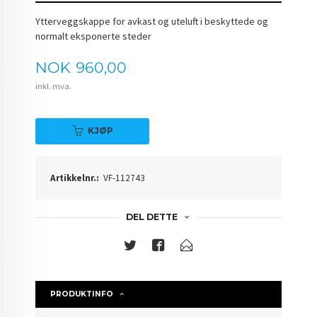
Ytterveggskappe for avkast og uteluft i beskyttede og
normalt eksponerte steder
Pris
NOK
960,00
inkl. mva.
KJØP
Artikkelnr.:
VF-112743
DEL DETTE
PRODUKTINFO