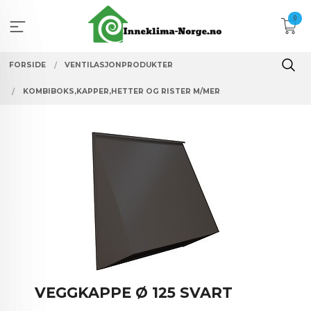
Gå
0
til
innholdet
FORSIDE
VENTILASJONPRODUKTER
KOMBIBOKS,KAPPER,HETTER OG RISTER M/MER
VEGGKAPPE Ø 125 SVART