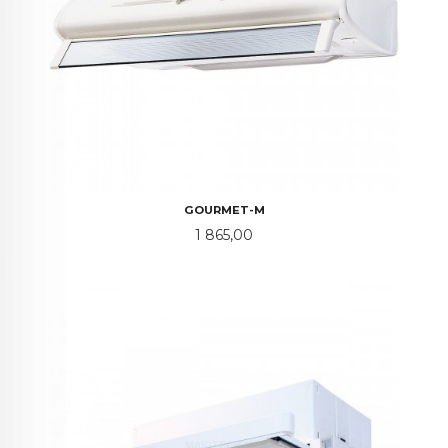
GOURMET-M
Pris
1 865,00