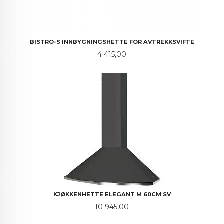
BISTRO-S INNBYGNINGSHETTE FOR AVTREKKSVIFTE
Pris
4 415,00
KJØKKENHETTE ELEGANT M 60CM SV
Pris
10 945,00