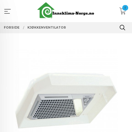
Gå
0
til
innholdet
FORSIDE
KJØKKENVENTILATOR