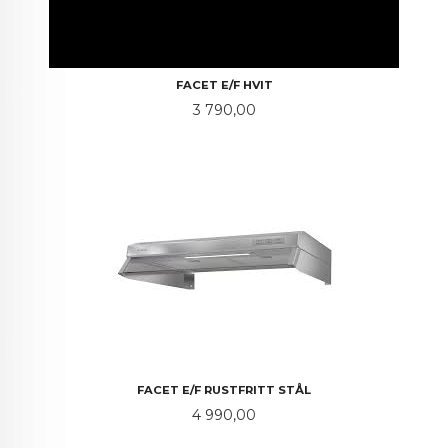
FACET E/F HVIT
Pris
3 790,00
FACET E/F RUSTFRITT STÅL
Pris
4 990,00