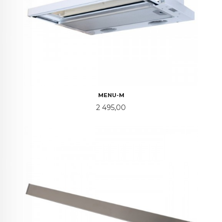
MENU-M
Pris
2 495,00