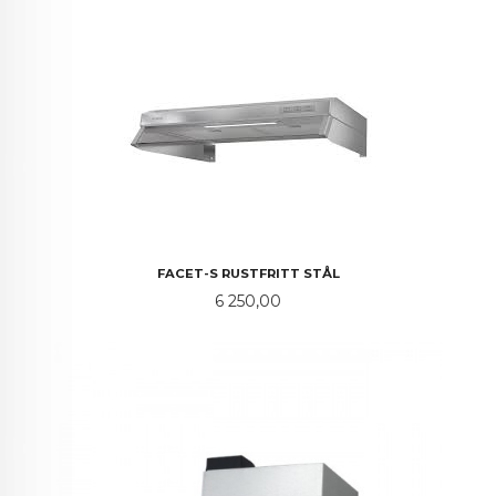
FACET-S RUSTFRITT STÅL
Pris
6 250,00