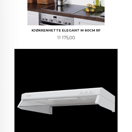
KJØKKENHETTE ELEGANT M 60CM RF
Pris
11 175,00