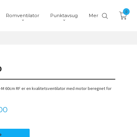
0
Romventilator
Punktavsug
Mer
0
n-M 60cm RF er en kvalitetsventilator med motor beregnet for
00
P