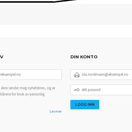
EV
DIN KONTO
E-
POSTADRESSE
DITT
 dere sender meg nyhetsbrev, og er
PASSORD
lkårene for bruk av personlig
Les mer