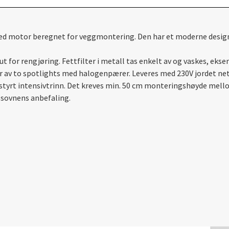
ed motor beregnet for veggmontering. Den har et moderne design
 for rengjøring. Fettfilter i metall tas enkelt av og vaskes, eks
 av to spotlights med halogenpærer. Leveres med 230V jordet net
imer-styrt intensivtrinn. Det kreves min. 50 cm monteringshøyde me
assovnens anbefaling.