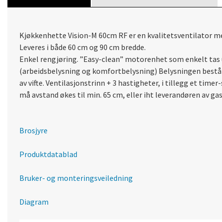
Kjøkkenhette Vision-M 60cm RF er en kvalitetsventilator m
Leveres i både 60 cm og 90 cm bredde.
Enkel rengjøring. ”Easy-clean” motorenhet som enkelt tas ut
(arbeidsbelysning og komfortbelysning) Belysningen består
av vifte. Ventilasjonstrinn + 3 hastigheter, i tillegg et t
må avstand økes til min. 65 cm, eller iht leverandøren av g
Brosjyre
Produktdatablad
Bruker- og monteringsveiledning
Diagram