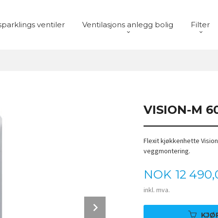
sparklings ventiler
Ventilasjons anlegg bolig
Filter
VISION-M 6
Flexit kjøkkenhette Visio
veggmontering.
Pris
NOK
12 490,
inkl. mva.
Next
KJØ