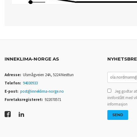
INNEKLIMA-NORGE AS
NYHETSBR
Adresse:
Ulsmågveien 24A, 5224 Nesttun
Telefon:
94030933
E-post:
post@inneklima-norge.no
Jeg godtar at
innforstått med vi
Foretaksregisteret:
922070571
informasjon