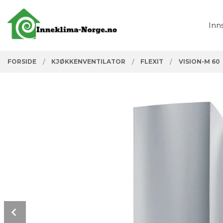
Gå
Lukk
PRODUKTER
til
Inn
innholdet
FORSIDE
KJØKKENVENTILATOR
FLEXIT
VISION-M 60
Prev